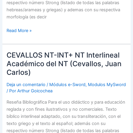
respectivo número Strong (listado de todas las palabras
hebreas/arameas y griegas) y ademas con su respectiva
morfología (es decir
Read More »
CEVALLOS NT-INT+ NT Interlineal
CEVALLOS
NT-
Académico del NT (Cevallos, Juan
INT+
Carlos)
NT
Interlineal
Deja un comentario
/
Módulos e-Sword
,
Modulos MySword
Académico
/ Por
Arthur Goicochea
del
Reseña Bibliográfica Para el uso didáctico y para educación
NT
reglada y con fines ilustrativos y no comerciales. Texto
(Cevallos,
bíblico interlineal adaptado, con su transliteración, con el
Juan
texto griego y el texto al español; además con su
Carlos)
respectivo número Strong (listado de todas las palabras