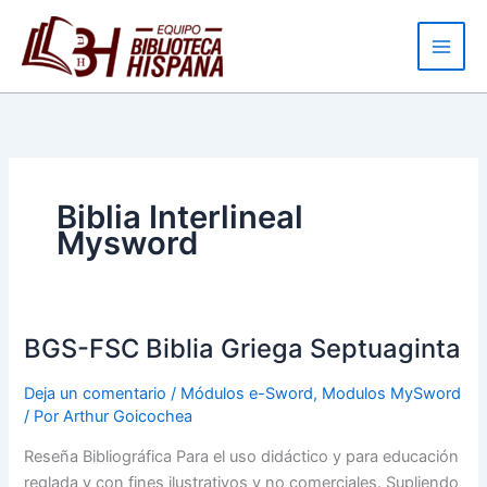
Ir
al
contenido
Biblia Interlineal
Mysword
BGS-FSC Biblia Griega Septuaginta
BGS-
FSC
Deja un comentario
/
Módulos e-Sword
,
Modulos MySword
Biblia
/ Por
Arthur Goicochea
Griega
Septuaginta
Reseña Bibliográfica Para el uso didáctico y para educación
reglada y con fines ilustrativos y no comerciales. Supliendo