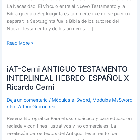
La Necesidad El vínculo entre el Nuevo Testamento y la
Biblia griega o Septuaginta es tan fuerte que no se pueden
separar: la Septuaginta fue la Biblia de los autores del
Nuevo Testamentó y de los primeros […]
Read More »
iAT-Cerni ANTIGUO TESTAMENTO
iAT-
Cerni
INTERLINEAL HEBREO-ESPAÑOL X
ANTIGUO
Ricardo Cerni
TESTAMENTO
INTERLINEAL
Deja un comentario
/
Módulos e-Sword
,
Modulos MySword
HEBREO-
/ Por
Arthur Goicochea
ESPAÑOL
Reseña Bibliográfica Para el uso didáctico y para educación
X
reglada y con fines ilustrativos y no comerciales. La
Ricardo
revelación de los textos del Antiguo Testamento fue
Cerni